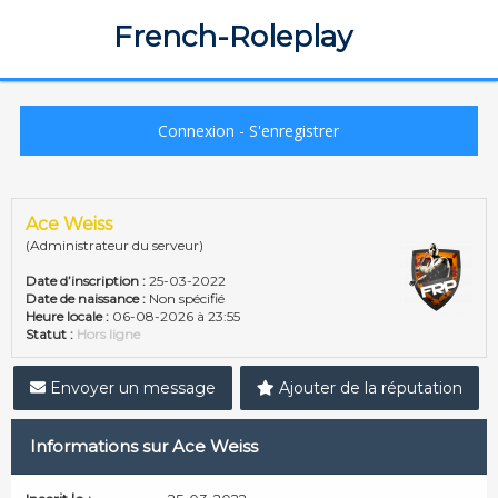
French-Roleplay
Connexion
-
S'enregistrer
Ace Weiss
(Administrateur du serveur)
Date d’inscription :
25-03-2022
Date de naissance :
Non spécifié
Heure locale :
06-08-2026 à 23:55
Statut :
Hors ligne
Envoyer un message
Ajouter de la réputation
Informations sur Ace Weiss