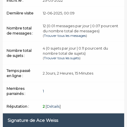
Inscrit le :
25-03-2022
Dernière visite
12-06-2025, 00:09
12 (0.01 messages par jour | 0.07 pourcent
Nombre total
du nombre total de messages)
de messages :
(
Trouver tous les messages
)
4 (0 sujets par jour | 0.11 pourcent du
Nombre total
nombre total de sujets)
de sujets :
(
Trouver tous les sujets
)
Temps passé
2 Jours, 2 Heures, 15 Minutes
en ligne :
Membres
1
parrainés :
Réputation :
2
[
Détails
]
Signature de Ace Weiss